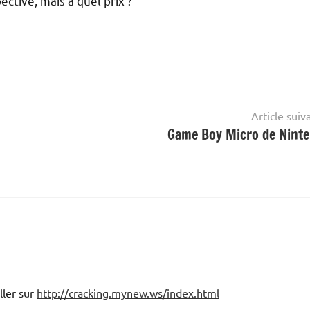
tive, mais à quel prix ?
Article suiv
Game Boy Micro de Nint
ller sur
http://cracking.mynew.ws/index.html