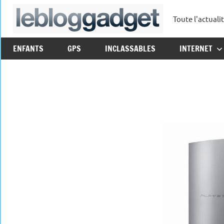
Aller
Toute l'actuali
au
leblo
contenu
ENFANTS
GPS
INCLASSABLES
INTERNET