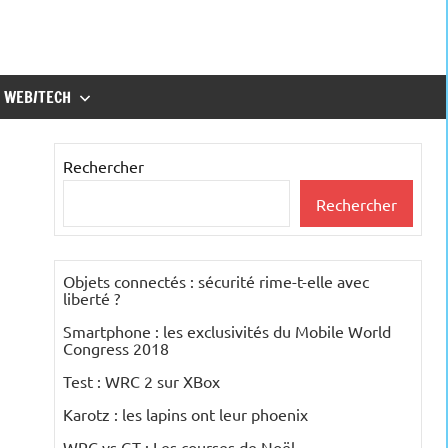
WEB/TECH
Rechercher
Rechercher
Objets connectés : sécurité rime-t-elle avec
liberté ?
Smartphone : les exclusivités du Mobile World
Congress 2018
Test : WRC 2 sur XBox
Karotz : les lapins ont leur phoenix
WRC vs GT : Les courses de Noël