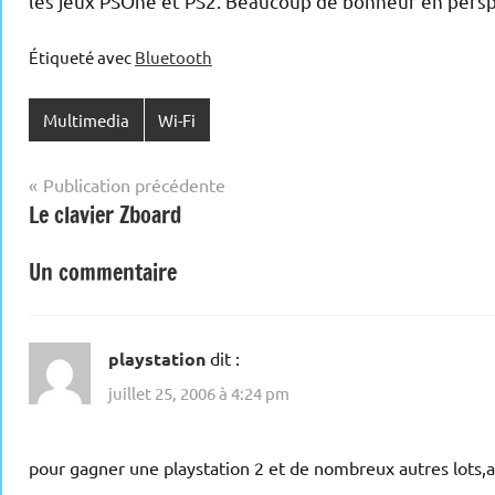
les jeux PSOne et PS2. Beaucoup de bonheur en perspec
Étiqueté avec
Bluetooth
Multimedia
Wi-Fi
Navigation
Publication précédente
Le clavier Zboard
de
l’article
Un commentaire
playstation
dit :
juillet 25, 2006 à 4:24 pm
pour gagner une playstation 2 et de nombreux autres lots,a