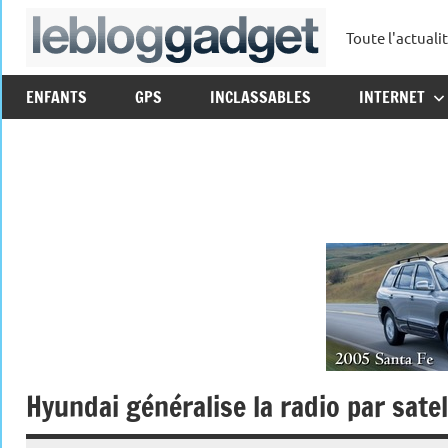
Aller
Toute l'actuali
au
leblo
contenu
ENFANTS
GPS
INCLASSABLES
INTERNET
Hyundai généralise la radio par satell