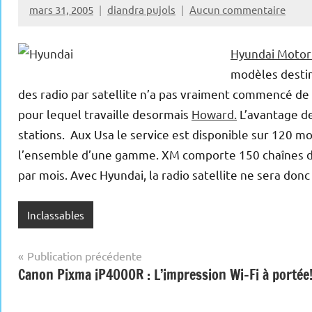
mars 31, 2005
diandra pujols
Aucun commentaire
Hyundai Moto
modèles desti
des radio par satellite n’a pas vraiment commencé de ce
pour lequel travaille desormais
Howard.
L’avantage de 
stations. Aux Usa le service est disponible sur 120 m
l’ensemble d’une gamme. XM comporte 150 chaînes de
par mois. Avec Hyundai, la radio satellite ne sera do
Inclassables
Navigation
Publication précédente
Canon Pixma iP4000R : L’impression Wi-Fi à portée
de
l’article