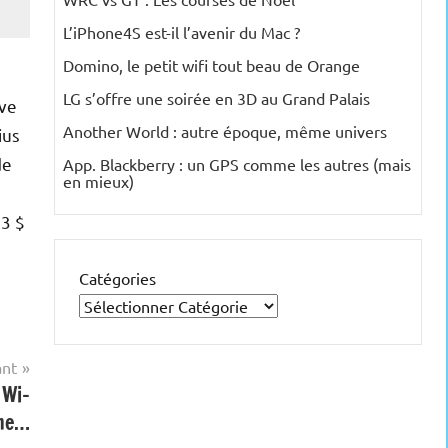
L’iPhone4S est-il l’avenir du Mac ?
Domino, le petit wifi tout beau de Orange
LG s’offre une soirée en 3D au Grand Palais
ive
Another World : autre époque, même univers
ius
de
App. Blackberry : un GPS comme les autres (mais
en mieux)
13 $
Catégories
ant
 Wi-
mme…