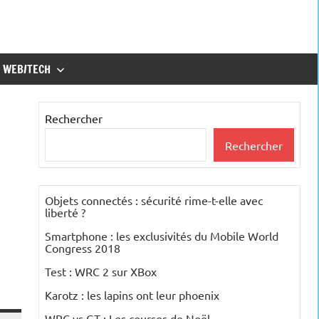
WEB/TECH
Rechercher
Rechercher
Objets connectés : sécurité rime-t-elle avec
liberté ?
Smartphone : les exclusivités du Mobile World
Congress 2018
Test : WRC 2 sur XBox
Karotz : les lapins ont leur phoenix
WRC vs GT : Les courses de Noël