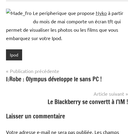
Le peripherique que propose
Nyko
à partir
du mois de mai comporte un écran tft qui
permet de visualiser les photos ou les films que vous
embarquez sur votre Ipod.
Ipod
Navigation
Publication précédente
I:Robe : Olympus développe le sans PC !
de
l’article
Article suivant
Le Blackberry se convertt à l’IM !
Laisser un commentaire
Votre adresse e-mail ne sera pas publiée.
Les champs