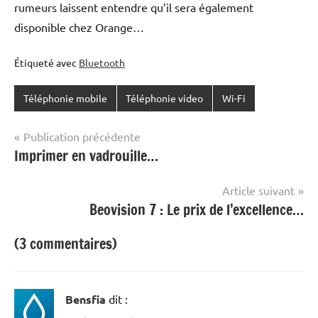
rumeurs laissent entendre qu’il sera également
disponible chez Orange…
Étiqueté avec
Bluetooth
Téléphonie mobile
Téléphonie video
Wi-Fi
Navigation
Publication précédente
Imprimer en vadrouille…
de
l’article
Article suivant
Beovision 7 : Le prix de l’excellence…
(3 commentaires)
Bensfia
dit :