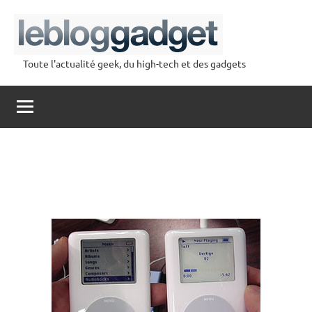
Aller
au
contenu
Toute l'actualité geek, du high-tech et des gadgets
lebloggadget