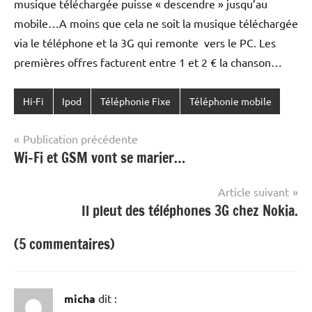
musique téléchargée puisse « descendre » jusqu’au
mobile…A moins que cela ne soit la musique téléchargée
via le téléphone et la 3G qui remonte vers le PC. Les
premières offres facturent entre 1 et 2 € la chanson…
Hi-Fi
Ipod
Téléphonie Fixe
Téléphonie mobile
Navigation
Publication précédente
Wi-Fi et GSM vont se marier…
de
l’article
Article suivant
Il pleut des téléphones 3G chez Nokia.
(5 commentaires)
micha
dit :