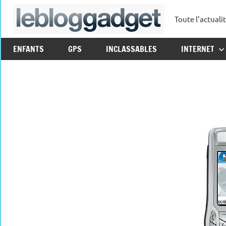
Aller
Toute l'actuali
au
leblo
contenu
ENFANTS
GPS
INCLASSABLES
INTERNET