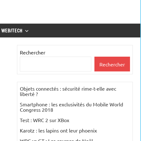
WEB/TECH
Rechercher
Rechercher
Objets connectés : sécurité rime-t-elle avec
liberté ?
Smartphone : les exclusivités du Mobile World
Congress 2018
Test : WRC 2 sur XBox
Karotz : les lapins ont leur phoenix
WRC vs GT : Les courses de Noël