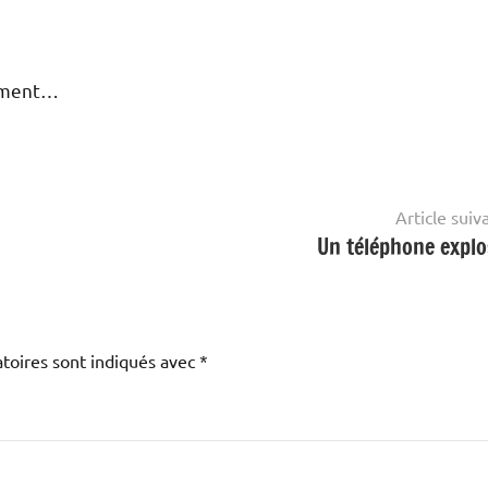
dement…
Article suiv
Un téléphone explos
toires sont indiqués avec
*