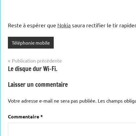
Reste à espérer que
Nokia
saura rectifier le tir rapi
Téléphonie mobile
Navigation
Publication précédente
Le disque dur Wi-Fi.
de
l’article
Laisser un commentaire
Votre adresse e-mail ne sera pas publiée.
Les champs obliga
Commentaire
*