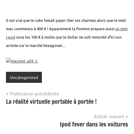
Il est vrai que le cube faisait payer cher ses charmes alors que le mini
mac commence à 400 € ! Apparement la Pomme prepare aussi
un mini
i-pod
sous les 100 € à moins que le dollar ne soit remonté d’ici son
arrivée sur le marché hexagonal…
Uncategorized
Navigation
Publication précédente
La réalité virtuelle portable à portée !
de
l’article
Article suivant
Ipod fever dans les voitures