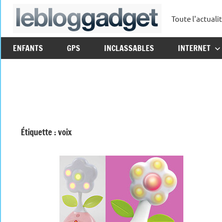
Aller
Toute l'actuali
au
leblo
contenu
ENFANTS
GPS
INCLASSABLES
INTERNET
Étiquette :
voix