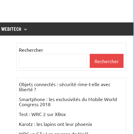
WEB/TECH
Rechercher
Rechercher
Objets connectés : sécurité rime-t-elle avec
liberté ?
Smartphone : les exclusivités du Mobile World
Congress 2018
Test : WRC 2 sur XBox
Karotz : les lapins ont leur phoenix
WRC vs GT : Les courses de Noël