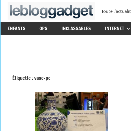
Aller
Toute l'actuali
au
leblo
contenu
ENFANTS
GPS
INCLASSABLES
INTERNET
Étiquette :
vase-pc