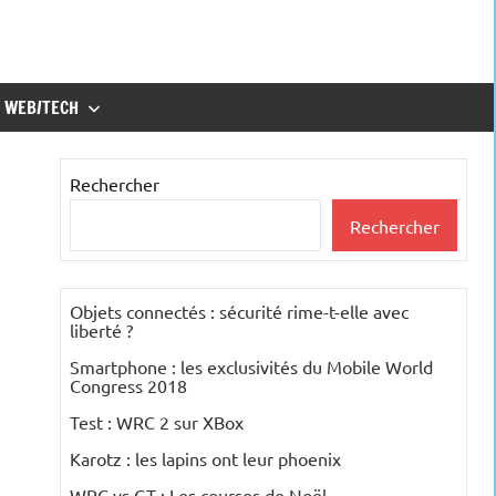
WEB/TECH
Rechercher
Rechercher
Objets connectés : sécurité rime-t-elle avec
liberté ?
Smartphone : les exclusivités du Mobile World
Congress 2018
Test : WRC 2 sur XBox
Karotz : les lapins ont leur phoenix
WRC vs GT : Les courses de Noël