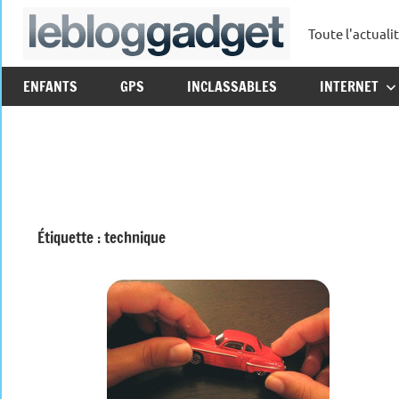
Aller
Toute l'actuali
au
leblo
contenu
ENFANTS
GPS
INCLASSABLES
INTERNET
Étiquette :
technique