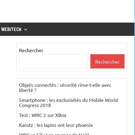
WEB/TECH
Rechercher
Rechercher
Objets connectés : sécurité rime-t-elle avec
liberté ?
Smartphone : les exclusivités du Mobile World
Congress 2018
Test : WRC 2 sur XBox
Karotz : les lapins ont leur phoenix
WRC vs GT : Les courses de Noël