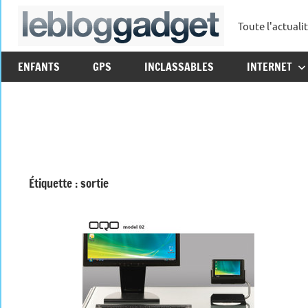
Aller
Toute l'actuali
au
leblo
contenu
ENFANTS
GPS
INCLASSABLES
INTERNET
Étiquette :
sortie