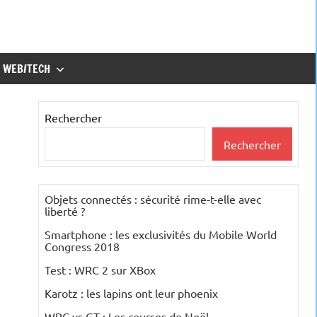
WEB/TECH
Rechercher
Rechercher
Objets connectés : sécurité rime-t-elle avec
liberté ?
Smartphone : les exclusivités du Mobile World
Congress 2018
Test : WRC 2 sur XBox
Karotz : les lapins ont leur phoenix
WRC vs GT : Les courses de Noël