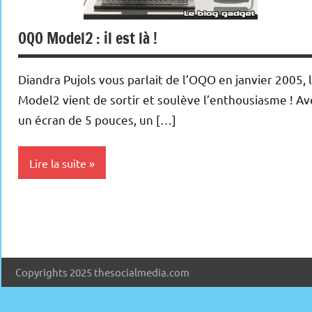
OQO Model2 : il est là !
Diandra Pujols vous parlait de l’OQO en janvier 2005, 
Model2 vient de sortir et soulève l’enthousiasme ! Av
un écran de 5 pouces, un […]
Lire la suite
Internet
Logiciels
Periphériques
Copyrights 2025 thesocialmedia.com
Wi-
Fi