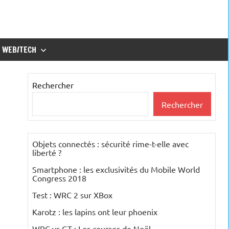
WEB/TECH
Rechercher
Rechercher
Objets connectés : sécurité rime-t-elle avec
liberté ?
Smartphone : les exclusivités du Mobile World
Congress 2018
Test : WRC 2 sur XBox
Karotz : les lapins ont leur phoenix
WRC vs GT : Les courses de Noël