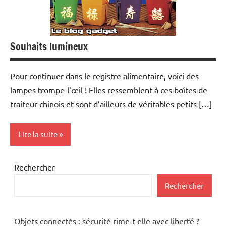
Souhaits lumineux
Pour continuer dans le registre alimentaire, voici des
lampes trompe-l’œil ! Elles ressemblent à ces boîtes de
traiteur chinois et sont d’ailleurs de véritables petits […]
Lire la suite
Inclassables
Rechercher
Rechercher
Objets connectés : sécurité rime-t-elle avec liberté ?