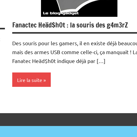
Fanactec Heäd$h0t : la souris des g4m3rZ
t
Des souris pour les gamers, il en existe déjà beauco
mais des armes USB comme celle-ci, ça manquait ! L
Fanatec Heäd$h0t indique déjà par […]
Lire la suite
Periphériques