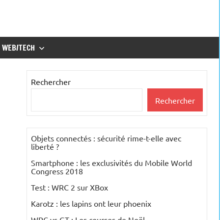
WEB/TECH
Rechercher
Rechercher
Objets connectés : sécurité rime-t-elle avec
liberté ?
Smartphone : les exclusivités du Mobile World
Congress 2018
Test : WRC 2 sur XBox
Karotz : les lapins ont leur phoenix
WRC vs GT : Les courses de Noël