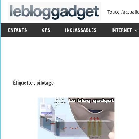
Aller
Toute l'actuali
au
leblo
contenu
ENFANTS
GPS
INCLASSABLES
INTERNET
Étiquette :
pilotage