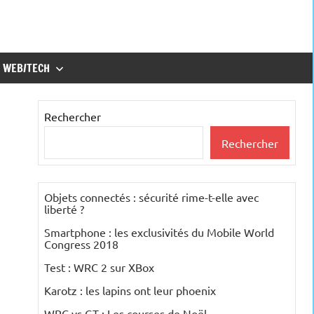
WEB/TECH
Rechercher
Rechercher
Objets connectés : sécurité rime-t-elle avec
liberté ?
Smartphone : les exclusivités du Mobile World
Congress 2018
Test : WRC 2 sur XBox
Karotz : les lapins ont leur phoenix
WRC vs GT : Les courses de Noël