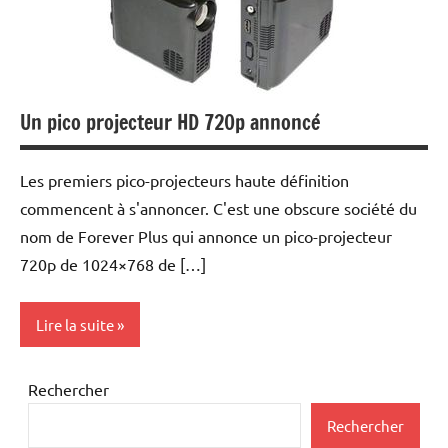
Multimedia
Periphériques
Photo
Numérique
Un pico projecteur HD 720p annoncé
Téléphonie
mobile
Les premiers pico-projecteurs haute définition
commencent à s'annoncer. C'est une obscure société du
Téléphonie
nom de Forever Plus qui annonce un pico-projecteur
video
720p de 1024×768 de […]
Travel
Lire la suite
Current
Rechercher
Affairs
Rechercher
Multimedia