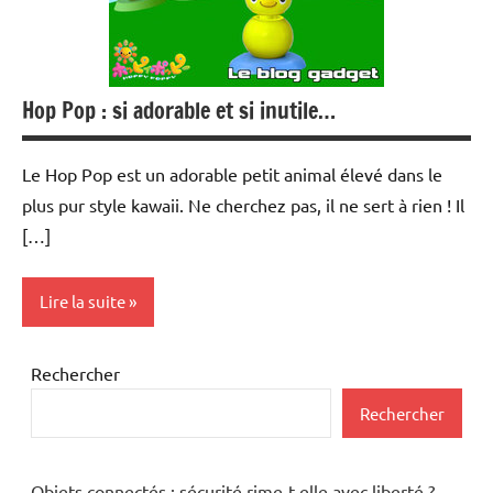
Hop Pop : si adorable et si inutile…
Le Hop Pop est un adorable petit animal élevé dans le
plus pur style kawaii. Ne cherchez pas, il ne sert à rien ! Il
[…]
Lire la suite
Inclassables
Rechercher
Rechercher
Objets connectés : sécurité rime-t-elle avec liberté ?