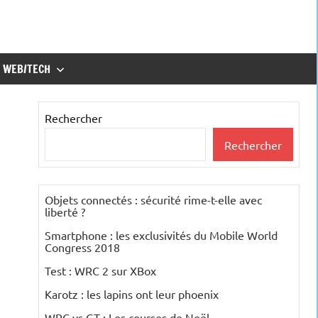
WEB/TECH
Rechercher
Rechercher
Objets connectés : sécurité rime-t-elle avec
liberté ?
Smartphone : les exclusivités du Mobile World
Congress 2018
Test : WRC 2 sur XBox
Karotz : les lapins ont leur phoenix
WRC vs GT : Les courses de Noël