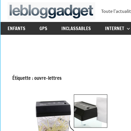
Aller
Toute l'actuali
au
leblo
contenu
ENFANTS
GPS
INCLASSABLES
INTERNET
Étiquette :
ouvre-lettres