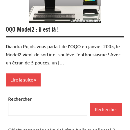
OQO Model2 : il est là !
Diandra Pujols vous parlait de l’OQO en janvier 2005, le
Model2 vient de sortir et soulève l’enthousiasme ! Avec
un écran de 5 pouces, un […]
Lire la suite
Internet
Rechercher
Logiciels
Rechercher
Periphériques
Objets connectés : sécurité rime-t-elle avec liberté ?