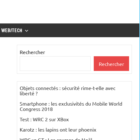
WEB/TECH
Rechercher
Rechercher
Objets connectés : sécurité rime-t-elle avec
liberté ?
Smartphone : les exclusivités du Mobile World
Congress 2018
Test : WRC 2 sur XBox
Karotz : les lapins ont leur phoenix
WRC vs GT : Les courses de Noël