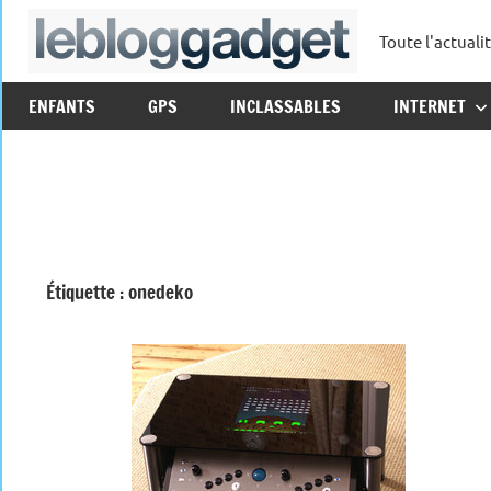
Aller
Toute l'actuali
au
leblo
contenu
ENFANTS
GPS
INCLASSABLES
INTERNET
Étiquette :
onedeko