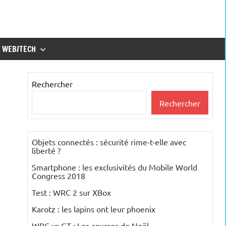
WEB/TECH
Rechercher
Rechercher
Objets connectés : sécurité rime-t-elle avec
liberté ?
Smartphone : les exclusivités du Mobile World
Congress 2018
Test : WRC 2 sur XBox
Karotz : les lapins ont leur phoenix
WRC vs GT : Les courses de Noël