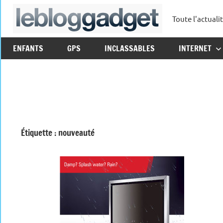
Aller
Toute l'actuali
au
leblo
contenu
ENFANTS
GPS
INCLASSABLES
INTERNET
Étiquette :
nouveauté