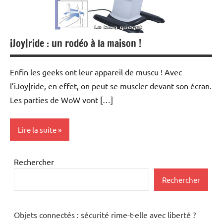
Periphériques
Wi-
Fi
iJoy|ride : un rodéo à la maison !
Enfin les geeks ont leur appareil de muscu ! Avec
l’iJoy|ride, en effet, on peut se muscler devant son écran.
Les parties de WoW vont […]
Lire la suite
Inclassables
Rechercher
Rechercher
Objets connectés : sécurité rime-t-elle avec liberté ?