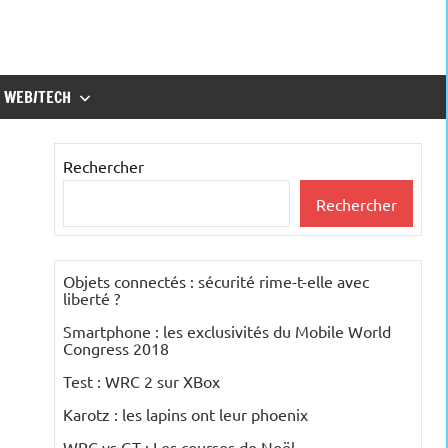
WEB/TECH
Rechercher
Rechercher
Objets connectés : sécurité rime-t-elle avec
liberté ?
Smartphone : les exclusivités du Mobile World
Congress 2018
Test : WRC 2 sur XBox
Karotz : les lapins ont leur phoenix
WRC vs GT : Les courses de Noël