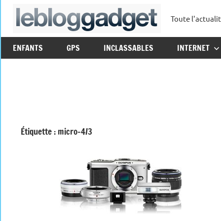
Aller
Toute l'actuali
au
leblo
contenu
ENFANTS
GPS
INCLASSABLES
INTERNET
Étiquette :
micro-4/3