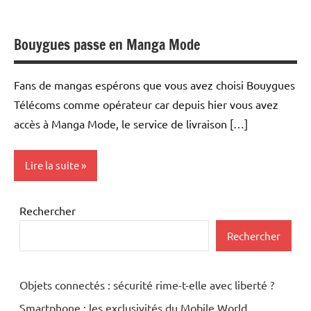
Bouygues passe en Manga Mode
Fans de mangas espérons que vous avez choisi Bouygues
Télécoms comme opérateur car depuis hier vous avez
accès à Manga Mode, le service de livraison […]
Lire la suite
Current
Rechercher
Affairs
Rechercher
Logiciels
Multimedia
Objets connectés : sécurité rime-t-elle avec liberté ?
Téléphonie
Smartphone : les exclusivités du Mobile World