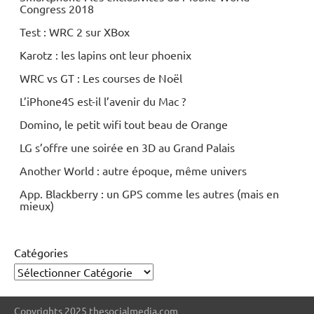
Congress 2018
mobile
Test : WRC 2 sur XBox
Web/Tech
Karotz : les lapins ont leur phoenix
WRC vs GT : Les courses de Noël
L’iPhone4S est-il l’avenir du Mac ?
Domino, le petit wifi tout beau de Orange
LG s’offre une soirée en 3D au Grand Palais
Another World : autre époque, même univers
App. Blackberry : un GPS comme les autres (mais en
mieux)
Catégories
Copyrights 2025 thesocialmedia.com