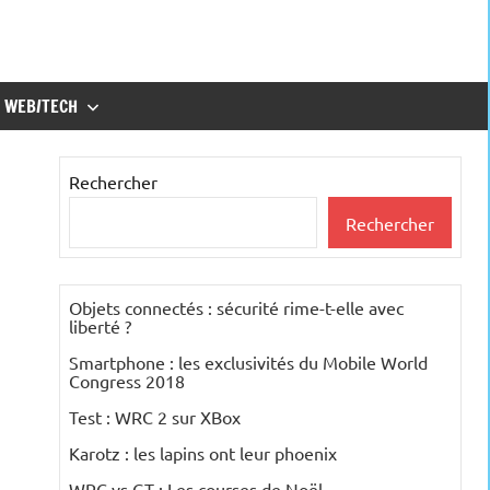
WEB/TECH
Rechercher
Rechercher
Objets connectés : sécurité rime-t-elle avec
liberté ?
Smartphone : les exclusivités du Mobile World
Congress 2018
Test : WRC 2 sur XBox
Karotz : les lapins ont leur phoenix
WRC vs GT : Les courses de Noël