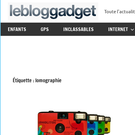
Aller
Toute l'actuali
au
leblo
contenu
ENFANTS
GPS
INCLASSABLES
INTERNET
Étiquette :
lomographie