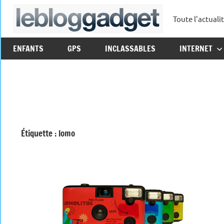
Aller
Toute l'actuali
au
leblo
contenu
ENFANTS
GPS
INCLASSABLES
INTERNET
Étiquette :
lomo