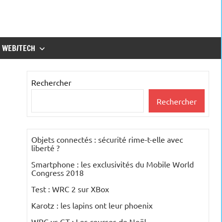
WEB/TECH
Rechercher
Rechercher
Objets connectés : sécurité rime-t-elle avec
liberté ?
Smartphone : les exclusivités du Mobile World
Congress 2018
Test : WRC 2 sur XBox
Karotz : les lapins ont leur phoenix
WRC vs GT : Les courses de Noël