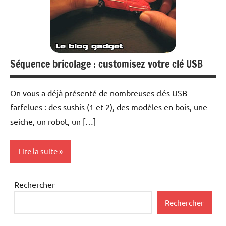
Séquence bricolage : customisez votre clé USB
On vous a déjà présenté de nombreuses clés USB
farfelues : des sushis (1 et 2), des modèles en bois, une
seiche, un robot, un […]
Lire la suite
Inclassables
Rechercher
Periphériques
Rechercher