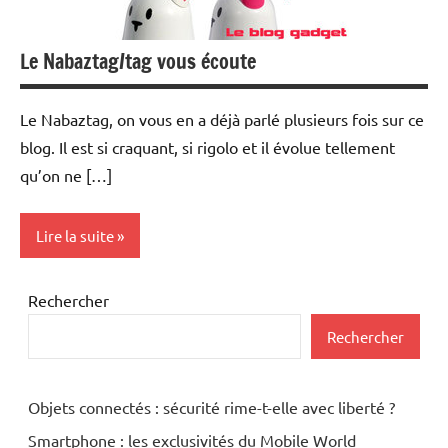
Le Nabaztag/tag vous écoute
Le Nabaztag, on vous en a déjà parlé plusieurs fois sur ce
blog. Il est si craquant, si rigolo et il évolue tellement
qu’on ne […]
Lire la suite
Internet
Rechercher
MP3
Rechercher
Multimedia
Objets connectés : sécurité rime-t-elle avec liberté ?
Periphériques
Smartphone : les exclusivités du Mobile World
Wi-