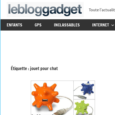
Aller
Toute l'actuali
au
leblo
contenu
ENFANTS
GPS
INCLASSABLES
INTERNET
Étiquette :
jouet pour chat