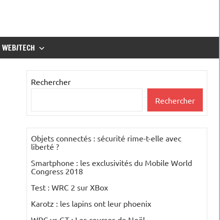
WEB/TECH
Rechercher
Rechercher
Objets connectés : sécurité rime-t-elle avec
liberté ?
Smartphone : les exclusivités du Mobile World
Congress 2018
Test : WRC 2 sur XBox
Karotz : les lapins ont leur phoenix
WRC vs GT : Les courses de Noël