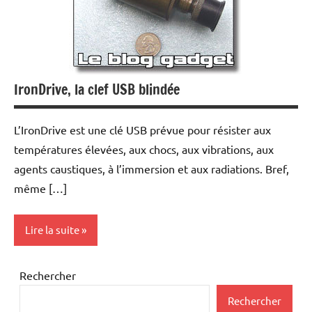
IronDrive, la clef USB blindée
L’IronDrive est une clé USB prévue pour résister aux
températures élevées, aux chocs, aux vibrations, aux
agents caustiques, à l’immersion et aux radiations. Bref,
même […]
Lire la suite
Periphériques
Rechercher
Rechercher