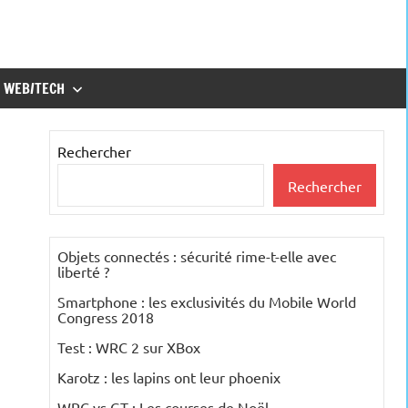
WEB/TECH
Rechercher
Rechercher
Objets connectés : sécurité rime-t-elle avec
liberté ?
Smartphone : les exclusivités du Mobile World
Congress 2018
Test : WRC 2 sur XBox
Karotz : les lapins ont leur phoenix
WRC vs GT : Les courses de Noël