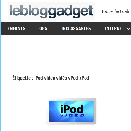
Aller
Toute l'actuali
au
leblo
contenu
ENFANTS
GPS
INCLASSABLES
INTERNET
Étiquette :
iPod video vidéo vPod xPod