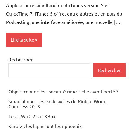
Apple a lancé simultanément iTunes version 5 et
QuickTime 7. iTunes 5 offre, entre autres et en plus du
Podcasting, une interface améliorée, une nouvelle […]
Lire la suite
Internet
Rechercher
Ipod
Rechercher
Logiciels
Objets connectés : sécurité rime-t-elle avec liberté ?
Multimedia
Smartphone : les exclusivités du Mobile World
Congress 2018
Test : WRC 2 sur XBox
Karotz : les lapins ont leur phoenix