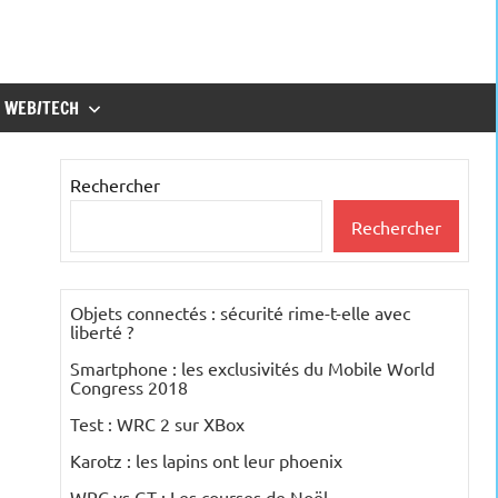
WEB/TECH
Rechercher
Rechercher
Objets connectés : sécurité rime-t-elle avec
liberté ?
Smartphone : les exclusivités du Mobile World
Congress 2018
Test : WRC 2 sur XBox
Karotz : les lapins ont leur phoenix
WRC vs GT : Les courses de Noël