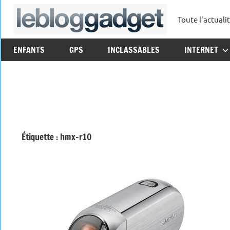
Aller
Toute l'actuali
au
leblo
contenu
ENFANTS
GPS
INCLASSABLES
INTERNET
Étiquette :
hmx-r10