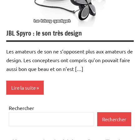
JBL Spyro : le son très design
Les amateurs de son ne s’opposent plus aux amateurs de
design. Les concepteurs ont compris qu’on pouvait faire
aussi bon que beau et on n’est […]
Lire la suite
Hi-
Rechercher
Fi
Rechercher
Multimedia
Periphériques