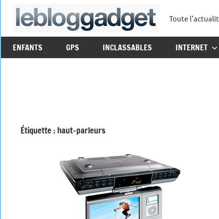
Aller
Toute l'actuali
au
leblo
contenu
ENFANTS
GPS
INCLASSABLES
INTERNET
Étiquette :
haut-parleurs