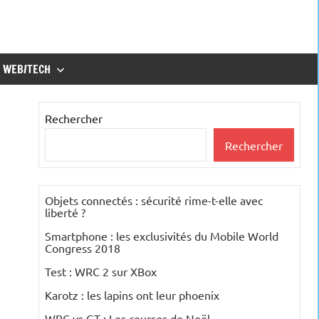
WEB/TECH
Rechercher
Rechercher
Objets connectés : sécurité rime-t-elle avec
liberté ?
Smartphone : les exclusivités du Mobile World
Congress 2018
Test : WRC 2 sur XBox
Karotz : les lapins ont leur phoenix
WRC vs GT : Les courses de Noël