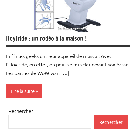
iJoy|ride : un rodéo à la maison !
Enfin les geeks ont leur appareil de muscu ! Avec
l’iJoy|ride, en effet, on peut se muscler devant son écran.
Les parties de WoW vont […]
Lire la suite
Inclassables
Rechercher
Rechercher