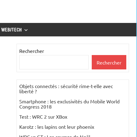
WEB/TECH
Rechercher
Rechercher
Objets connectés : sécurité rime-t-elle avec
liberté ?
Smartphone : les exclusivités du Mobile World
Congress 2018
Test : WRC 2 sur XBox
Karotz : les lapins ont leur phoenix
WRC vs GT : Les courses de Noël