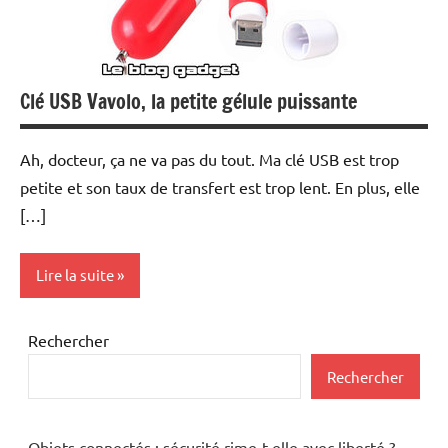
Clé USB Vavolo, la petite gélule puissante
Ah, docteur, ça ne va pas du tout. Ma clé USB est trop
petite et son taux de transfert est trop lent. En plus, elle
[…]
Lire la suite
Inclassables
Rechercher
Periphériques
Rechercher
Objets connectés : sécurité rime-t-elle avec liberté ?