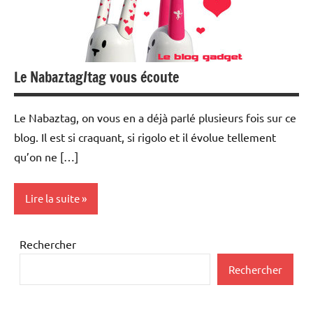
Le Nabaztag/tag vous écoute
Le Nabaztag, on vous en a déjà parlé plusieurs fois sur ce
blog. Il est si craquant, si rigolo et il évolue tellement
qu’on ne […]
Lire la suite
Internet
Rechercher
MP3
Rechercher
Multimedia