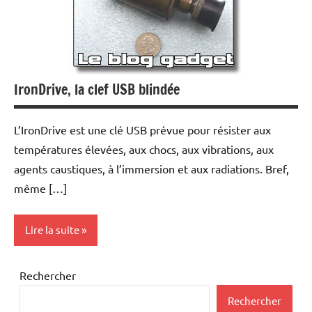
IronDrive, la clef USB blindée
L’IronDrive est une clé USB prévue pour résister aux
températures élevées, aux chocs, aux vibrations, aux
agents caustiques, à l’immersion et aux radiations. Bref,
même […]
Lire la suite
Periphériques
Rechercher
Rechercher