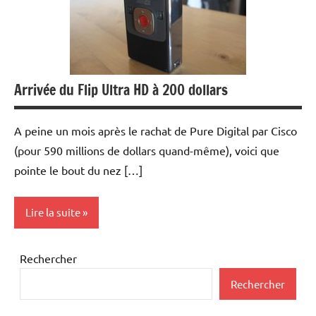
Arrivée du Flip Ultra HD à 200 dollars
A peine un mois après le rachat de Pure Digital par Cisco
(pour 590 millions de dollars quand-même), voici que
pointe le bout du nez […]
Lire la suite
Photo
Rechercher
Numérique
Rechercher