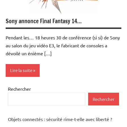
Sony annonce Final Fantasy 14…
Pendant les… 18 heures 30 de conférence (si si) de Sony
au salon du jeu vidéo E3, le fabricant de consoles a
dévoilé un énième […]
Lire la suite
Current
Rechercher
Affairs
Rechercher
Games
Logiciels
Objets connectés : sécurité rime-t-elle avec liberté ?