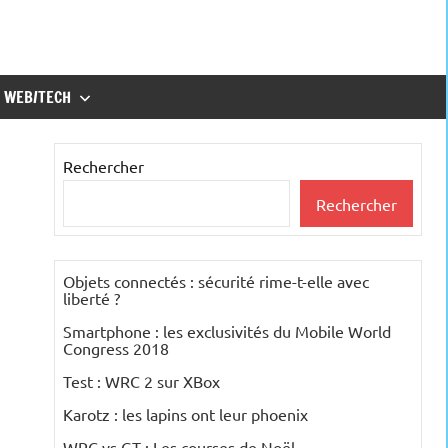
WEB/TECH
Rechercher
Rechercher
Objets connectés : sécurité rime-t-elle avec
liberté ?
Smartphone : les exclusivités du Mobile World
Congress 2018
Test : WRC 2 sur XBox
Karotz : les lapins ont leur phoenix
WRC vs GT : Les courses de Noël