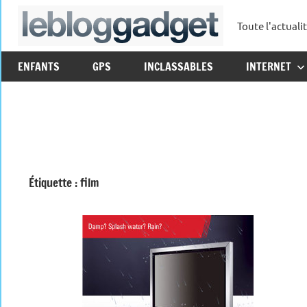
Aller
Toute l'actuali
au
leblo
contenu
ENFANTS
GPS
INCLASSABLES
INTERNET
Étiquette :
film