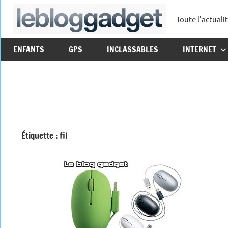
Aller
Toute l'actuali
au
leblo
contenu
ENFANTS
GPS
INCLASSABLES
INTERNET
Étiquette :
fil