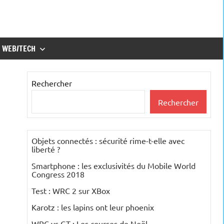
WEB/TECH
Rechercher
Rechercher
Objets connectés : sécurité rime-t-elle avec
liberté ?
Smartphone : les exclusivités du Mobile World
Congress 2018
Test : WRC 2 sur XBox
Karotz : les lapins ont leur phoenix
WRC vs GT : Les courses de Noël