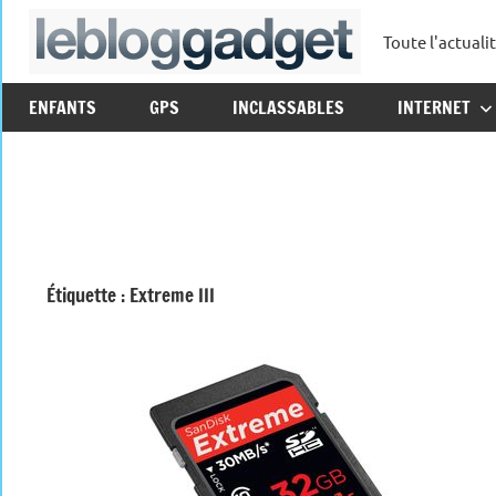
Aller
Toute l'actuali
au
leblo
contenu
ENFANTS
GPS
INCLASSABLES
INTERNET
Étiquette :
Extreme III