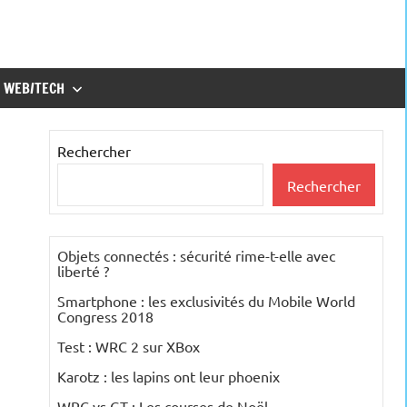
WEB/TECH
Rechercher
Rechercher
Objets connectés : sécurité rime-t-elle avec
liberté ?
Smartphone : les exclusivités du Mobile World
Congress 2018
Test : WRC 2 sur XBox
Karotz : les lapins ont leur phoenix
WRC vs GT : Les courses de Noël