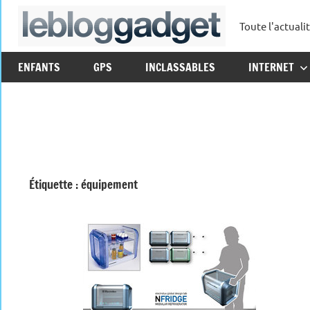
Aller
Toute l'actuali
au
leblo
contenu
ENFANTS
GPS
INCLASSABLES
INTERNET
Étiquette :
équipement