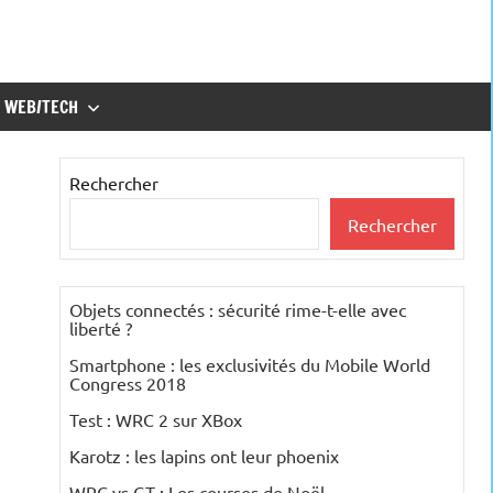
WEB/TECH
Rechercher
Rechercher
Objets connectés : sécurité rime-t-elle avec
liberté ?
Smartphone : les exclusivités du Mobile World
Congress 2018
Test : WRC 2 sur XBox
Karotz : les lapins ont leur phoenix
WRC vs GT : Les courses de Noël