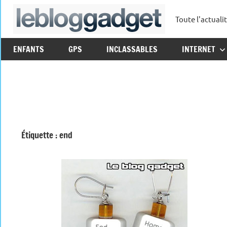
Aller
Toute l'actuali
au
leblo
contenu
ENFANTS
GPS
INCLASSABLES
INTERNET
Étiquette :
end