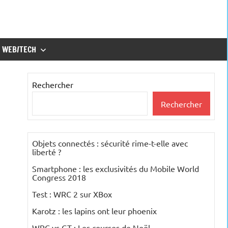
WEB/TECH
Rechercher
Rechercher
Objets connectés : sécurité rime-t-elle avec
liberté ?
Smartphone : les exclusivités du Mobile World
Congress 2018
Test : WRC 2 sur XBox
Karotz : les lapins ont leur phoenix
WRC vs GT : Les courses de Noël