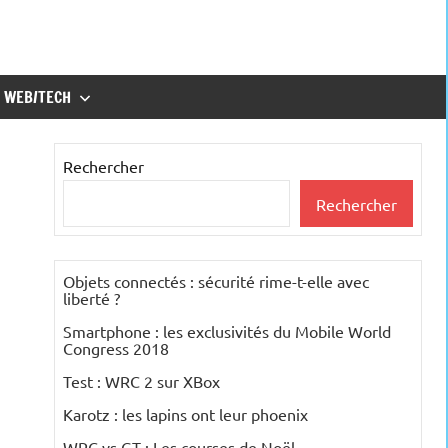
WEB/TECH
Rechercher
Rechercher
Objets connectés : sécurité rime-t-elle avec
liberté ?
Smartphone : les exclusivités du Mobile World
Congress 2018
Test : WRC 2 sur XBox
Karotz : les lapins ont leur phoenix
WRC vs GT : Les courses de Noël