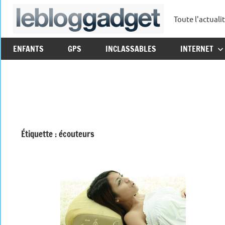
Aller
Toute l'actuali
au
leblo
contenu
ENFANTS
GPS
INCLASSABLES
INTERNET
Étiquette :
écouteurs