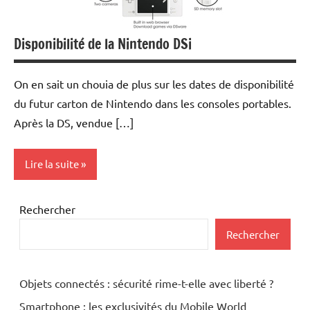
Disponibilité de la Nintendo DSi
On en sait un chouia de plus sur les dates de disponibilité
du futur carton de Nintendo dans les consoles portables.
Après la DS, vendue […]
Lire la suite
Enfants
Rechercher
Rechercher
Objets connectés : sécurité rime-t-elle avec liberté ?
Smartphone : les exclusivités du Mobile World